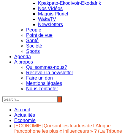
Kpakpato-Ekodivoir-Ekodafrik
Nos Vidéos
Maquis Pluriel
WakaTV
Newsletters
People
Point de vue
Santé
Société
Sports
Agenda
A propos
Qui sommes-nous?
Recevoir la newsletter
Faire un don
Mentions légales
Nous contacter
Accueil
Actualités
Economie
[ECONOMIE] Qui sont les leaders de l’Afrique
francophone les plus « influenceurs » ? (La Tribune