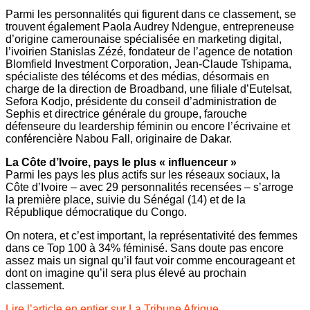
Parmi les personnalités qui figurent dans ce classement, se
trouvent également Paola Audrey Ndengue, entrepreneuse
d’origine camerounaise spécialisée en marketing digital,
l’ivoirien Stanislas Zézé, fondateur de l’agence de notation
Blomfield Investment Corporation, Jean-Claude Tshipama,
spécialiste des télécoms et des médias, désormais en
charge de la direction de Broadband, une filiale d’Eutelsat,
Sefora Kodjo, présidente du conseil d’administration de
Sephis et directrice générale du groupe, farouche
défenseure du leardership féminin ou encore l’écrivaine et
conférencière Nabou Fall, originaire de Dakar.
La Côte d’Ivoire, pays le plus « influenceur »
Parmi les pays les plus actifs sur les réseaux sociaux, la
Côte d’Ivoire – avec 29 personnalités recensées – s’arroge
la première place, suivie du Sénégal (14) et de la
République démocratique du Congo.
On notera, et c’est important, la représentativité des femmes
dans ce Top 100 à 34% féminisé. Sans doute pas encore
assez mais un signal qu’il faut voir comme encourageant et
dont on imagine qu’il sera plus élevé au prochain
classement.
Lire l’article en entier sur La Tribune Afrique