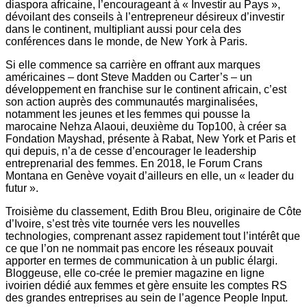
diaspora africaine, l’encourageant à « Investir au Pays »,
dévoilant des conseils à l’entrepreneur désireux d’investir
dans le continent, multipliant aussi pour cela des
conférences dans le monde, de New York à Paris.
Si elle commence sa carrière en offrant aux marques
américaines – dont Steve Madden ou Carter’s – un
développement en franchise sur le continent africain, c’est
son action auprès des communautés marginalisées,
notamment les jeunes et les femmes qui pousse la
marocaine Nehza Alaoui, deuxième du Top100, à créer sa
Fondation Mayshad, présente à Rabat, New York et Paris et
qui depuis, n’a de cesse d’encourager le leadership
entreprenarial des femmes. En 2018, le Forum Crans
Montana en Genève voyait d’ailleurs en elle, un « leader du
futur ».
Troisième du classement, Edith Brou Bleu, originaire de Côte
d’Ivoire, s’est très vite tournée vers les nouvelles
technologies, comprenant assez rapidement tout l’intérêt que
ce que l’on ne nommait pas encore les réseaux pouvait
apporter en termes de communication à un public élargi.
Bloggeuse, elle co-crée le premier magazine en ligne
ivoirien dédié aux femmes et gère ensuite les comptes RS
des grandes entreprises au sein de l’agence People Input.