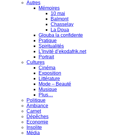
Autres
Mémoires
10 mai
Balmont
Chasselay
La Doua
Glouba la confidente
Pratique
Spiritualités
L’Invité d’ekodafrik.net
Portrait
Cultures
Cinéma
Exposition
Littérature
Mode – Beauté
Musique
Plus…
Politique
Ambiance
Carnet
Dépêches
Economie
Insolite
Média