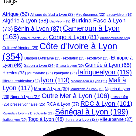
Tags
Afrique
(52)
Afrique du Sud à Lyon
(23)
AfroBusiness
(22)
afrostylelyon
(19)
Burkina Faso à Lyon
Algérie à Lyon
(58)
blacklyon
(19)
Cameroun à Lyon
Bénin à Lyon
(87)
(73)
(163)
Congo à Lyon
(81)
ceuxdu25erts
(20)
cuisineafricaine
(20)
Côte d'Ivoire à Lyon
CultureAfricaine
(29)
(354)
Ethiopie à
DiasporaAfricaine
(25)
ekodafrik
(25)
ekodivoir
(25)
Guinée à Lyon
(65)
Lyon
(46)
Gabon à Lyon
(24)
Ghana à Lyon
(20)
lafriquealyon
(119)
Histoire
(33)
journalafro
(25)
kpakpato
(25)
lyon
(113)
Mali à
litteratureafricaine
(22)
Madagascar à Lyon
(21)
Lyon
(117)
Maroc à Lyon
(30)
Nigeria à Lyon
Mauritanie à Lyon
(19)
Outre Mer à Lyon
(106)
Niger à Lyon
(27)
(26)
presseafro
RDC à Lyon
(101)
RCA à Lyon
(37)
(25)
presselyonnaise
(25)
Sénégal à Lyon
(199)
Rwanda à Lyon
(21)
solidarite
(21)
Togo à Lyon
(46)
villeurbanne
(37)
Tunisie à Lyon
(27)
tirailleurlyon
(20)