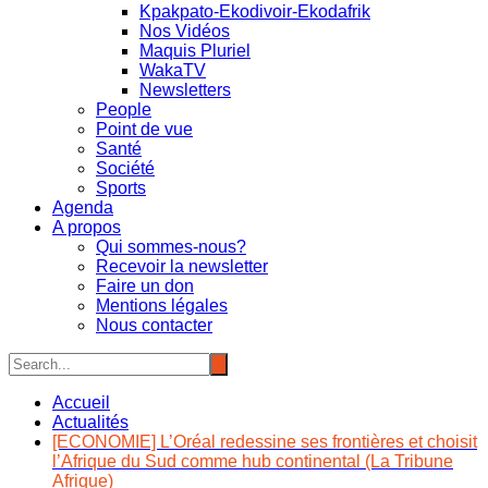
Kpakpato-Ekodivoir-Ekodafrik
Nos Vidéos
Maquis Pluriel
WakaTV
Newsletters
People
Point de vue
Santé
Société
Sports
Agenda
A propos
Qui sommes-nous?
Recevoir la newsletter
Faire un don
Mentions légales
Nous contacter
Accueil
Actualités
[ECONOMIE] L’Oréal redessine ses frontières et choisit
l’Afrique du Sud comme hub continental (La Tribune
Afrique)