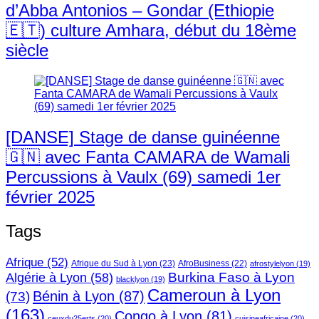
d’Abba Antonios – Gondar (Ethiopie
🇪🇹) culture Amhara, début du 18ème
siècle
[DANSE] Stage de danse guinéenne
🇬🇳 avec Fanta CAMARA de Wamali
Percussions à Vaulx (69) samedi 1er
février 2025
Tags
Afrique
(52)
Afrique du Sud à Lyon
(23)
AfroBusiness
(22)
afrostylelyon
(19)
Burkina Faso à Lyon
Algérie à Lyon
(58)
blacklyon
(19)
Cameroun à Lyon
Bénin à Lyon
(87)
(73)
(163)
Congo à Lyon
(81)
ceuxdu25erts
(20)
cuisineafricaine
(20)