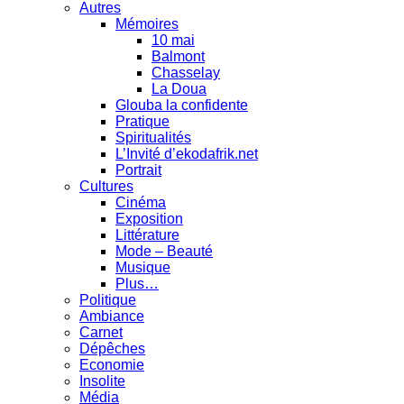
Autres
Mémoires
10 mai
Balmont
Chasselay
La Doua
Glouba la confidente
Pratique
Spiritualités
L’Invité d’ekodafrik.net
Portrait
Cultures
Cinéma
Exposition
Littérature
Mode – Beauté
Musique
Plus…
Politique
Ambiance
Carnet
Dépêches
Economie
Insolite
Média