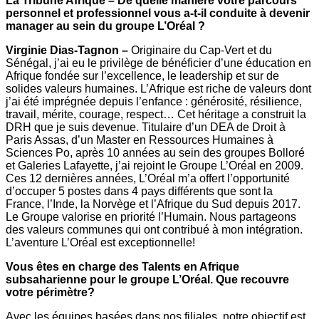
La Tribune Afrique – De quelle manière votre parcours
personnel et professionnel vous a-t-il conduite à devenir
manager au sein du groupe L’Oréal ?
Virginie Dias-Tagnon –
Originaire du Cap-Vert et du
Sénégal, j’ai eu le privilège de bénéficier d’une éducation en
Afrique fondée sur l’excellence, le leadership et sur de
solides valeurs humaines. L’Afrique est riche de valeurs dont
j’ai été imprégnée depuis l’enfance : générosité, résilience,
travail, mérite, courage, respect… Cet héritage a construit la
DRH que je suis devenue. Titulaire d’un DEA de Droit à
Paris Assas, d’un Master en Ressources Humaines à
Sciences Po, après 10 années au sein des groupes Bolloré
et Galeries Lafayette, j’ai rejoint le Groupe L’Oréal en 2009.
Ces 12 dernières années, L’Oréal m’a offert l’opportunité
d’occuper 5 postes dans 4 pays différents que sont la
France, l’Inde, la Norvège et l’Afrique du Sud depuis 2017.
Le Groupe valorise en priorité l’Humain. Nous partageons
des valeurs communes qui ont contribué à mon intégration.
L’aventure L’Oréal est exceptionnelle!
Vous êtes en charge des Talents en Afrique
subsaharienne pour le groupe L’Oréal. Que recouvre
votre périmètre?
Avec les équipes basées dans nos filiales, notre objectif est