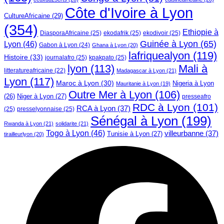
Côte d'Ivoire à Lyon
CultureAfricaine
(29)
(354)
Ethiopie à
DiasporaAfricaine
(25)
ekodafrik
(25)
ekodivoir
(25)
Guinée à Lyon
(65)
Lyon
(46)
Gabon à Lyon
(24)
Ghana à Lyon
(20)
lafriquealyon
(119)
Histoire
(33)
journalafro
(25)
kpakpato
(25)
lyon
(113)
Mali à
litteratureafricaine
(22)
Madagascar à Lyon
(21)
Lyon
(117)
Maroc à Lyon
(30)
Nigeria à Lyon
Mauritanie à Lyon
(19)
Outre Mer à Lyon
(106)
Niger à Lyon
(27)
(26)
presseafro
RDC à Lyon
(101)
RCA à Lyon
(37)
(25)
presselyonnaise
(25)
Sénégal à Lyon
(199)
Rwanda à Lyon
(21)
solidarite
(21)
Togo à Lyon
(46)
villeurbanne
(37)
Tunisie à Lyon
(27)
tirailleurlyon
(20)