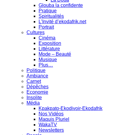
Glouba la confidente
Pratique
Spiritualités
L’Invité d’ekodafrik.net
Portrait
Cultures
Cinéma
Exposition
Littérature
Mode – Beauté
Musique
Plus…
Politique
Ambiance
Carnet
Dépêches
Economie
Insolite
Média
Kpakpato-Ekodivoir-Ekodafrik
Nos Vidéos
Maquis Pluriel
WakaTV
Newsletters