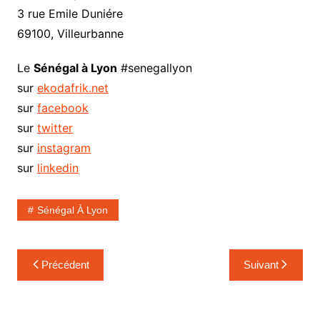
3 rue Emile Duniére
69100, Villeurbanne
Le
Sénégal à Lyon
#senegallyon
sur
ekodafrik.net
sur
facebook
sur
twitter
sur
instagram
sur
linkedin
Sénégal À Lyon
Navigation
Précédent
Suivant
de
l’article