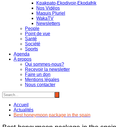
Kpakpato-Ekodivoir-Ekodafrik
Nos Vidéos
Maquis Pluriel
WakaTV
Newsletters
People
Point de vue
Santé
Société
Sports
Agenda
A propos
Qui sommes-nous?
Recevoir la newsletter
Faire un don
Mentions légales
Nous contacter
Accueil
Actualités
Best honeymoon package in the spain