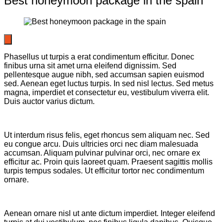
Best honeymoon package in the spain
Phasellus ut turpis a erat condimentum efficitur. Donec
finibus urna sit amet urna eleifend dignissim. Sed
pellentesque augue nibh, sed accumsan sapien euismod
sed. Aenean eget luctus turpis. In sed nisl lectus. Sed metus
magna, imperdiet et consectetur eu, vestibulum viverra elit.
Duis auctor varius dictum.
Ut interdum risus felis, eget rhoncus sem aliquam nec. Sed
eu congue arcu. Duis ultricies orci nec diam malesuada
accumsan. Aliquam pulvinar pulvinar orci, nec ornare ex
efficitur ac. Proin quis laoreet quam. Praesent sagittis mollis
turpis tempus sodales. Ut efficitur tortor nec condimentum
ornare.
Aenean ornare nisl ut ante dictum imperdiet. Integer eleifend