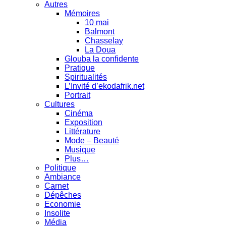
Autres
Mémoires
10 mai
Balmont
Chasselay
La Doua
Glouba la confidente
Pratique
Spiritualités
L’Invité d’ekodafrik.net
Portrait
Cultures
Cinéma
Exposition
Littérature
Mode – Beauté
Musique
Plus…
Politique
Ambiance
Carnet
Dépêches
Economie
Insolite
Média