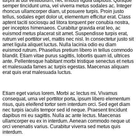
turpis at dui vestibulum, nec finibus ligula dapibus. Quisque
semper tincidunt urna, vel viverra metus sodales ac. Integer
rhoncus ullamcorper diam, ut posuere turpis. Proin justo
tellus, sodales eget dolor ut, elementum efficitur erat. Class
aptent taciti sociosqu ad litora torquent per conubia nostra,
per inceptos himenaeos. Curabitur gravida erat leo, ac
euismod metus placerat sit amet. Suspendisse turpis erat,
rutrum vel porttitor vel, mattis nec nisl. In consectetur justo sit
amet ligula aliquet luctus. Nulla lacinia odio eu diam
euismod rutrum. Phasellus pretium libero in tellus commodo
blandit. Etiam vitae purus sagittis, lobortis quam id, ultrices
ante. Pellentesque habitant morbi tristique senectus et netus
et malesuada fames ac turpis egestas. Maecenas aliquam
erat quis erat malesuada luctus.
Etiam eget varius lorem. Morbi ac lectus mi. Vivamus
consequat, urna vel porttitor porta, ipsum libero elementum
risus, quis eleifend tortor sem interdum orci. Sed eget diam
nec turpis iaculis tempor sed id neque. Praesent tincidunt
dapibus mi eu sagittis. Nulla ac ante lectus. Maecenas
ullamcorper eu ex in interdum. Aenean commodo neque ut
orci venenatis varius. Curabitur viverra sed metus quis
interdum.