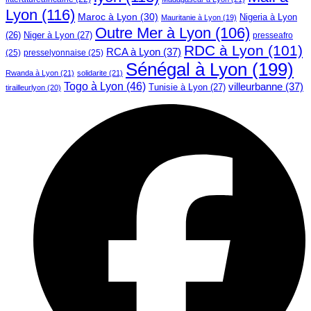
Lyon
(116)
Maroc à Lyon
(30)
Nigeria à Lyon
Mauritanie à Lyon
(19)
Outre Mer à Lyon
(106)
Niger à Lyon
(27)
(26)
presseafro
RDC à Lyon
(101)
RCA à Lyon
(37)
(25)
presselyonnaise
(25)
Sénégal à Lyon
(199)
Rwanda à Lyon
(21)
solidarite
(21)
Togo à Lyon
(46)
villeurbanne
(37)
Tunisie à Lyon
(27)
tirailleurlyon
(20)