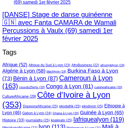
[DANSE] Stage de danse guinéenne
🇬🇳 avec Fanta CAMARA de Wamali
Percussions à Vaulx (69) samedi 1er
février 2025
Tags
Afrique
(52)
Afrique du Sud à Lyon
(23)
AfroBusiness
(22)
afrostylelyon
(19)
Burkina Faso à Lyon
Algérie à Lyon
(58)
blacklyon
(19)
Cameroun à Lyon
Bénin à Lyon
(87)
(73)
(163)
Congo à Lyon
(81)
ceuxdu25erts
(20)
cuisineafricaine
(20)
Côte d'Ivoire à Lyon
CultureAfricaine
(29)
(353)
Ethiopie à
DiasporaAfricaine
(25)
ekodafrik
(25)
ekodivoir
(25)
Guinée à Lyon
(65)
Lyon
(46)
Gabon à Lyon
(24)
Ghana à Lyon
(20)
lafriquealyon
(119)
Histoire
(33)
journalafro
(25)
kpakpato
(25)
lyon
(113)
Mali à
litteratureafricaine
(22)
Madagascar à Lyon
(21)