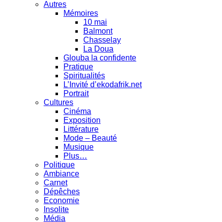
Autres
Mémoires
10 mai
Balmont
Chasselay
La Doua
Glouba la confidente
Pratique
Spiritualités
L’Invité d’ekodafrik.net
Portrait
Cultures
Cinéma
Exposition
Littérature
Mode – Beauté
Musique
Plus…
Politique
Ambiance
Carnet
Dépêches
Economie
Insolite
Média