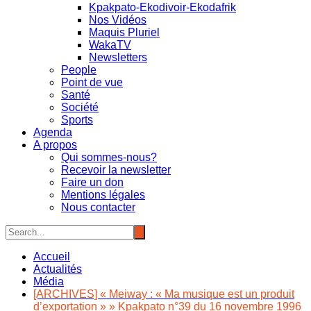
Kpakpato-Ekodivoir-Ekodafrik
Nos Vidéos
Maquis Pluriel
WakaTV
Newsletters
People
Point de vue
Santé
Société
Sports
Agenda
A propos
Qui sommes-nous?
Recevoir la newsletter
Faire un don
Mentions légales
Nous contacter
Accueil
Actualités
Média
[ARCHIVES] « Meiway : « Ma musique est un produit
d’exportation » » Kpakpato n°39 du 16 novembre 1996