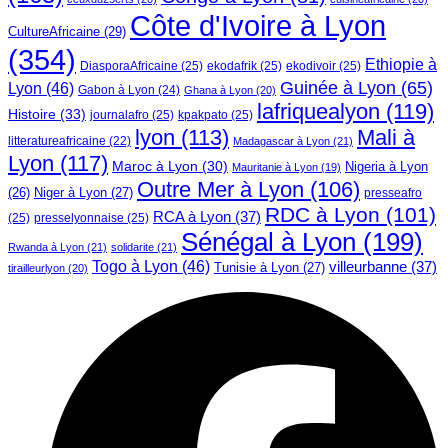
Côte d'Ivoire à Lyon
CultureAfricaine
(29)
(354)
Ethiopie à
DiasporaAfricaine
(25)
ekodafrik
(25)
ekodivoir
(25)
Guinée à Lyon
(65)
Lyon
(46)
Gabon à Lyon
(24)
Ghana à Lyon
(20)
lafriquealyon
(119)
Histoire
(33)
journalafro
(25)
kpakpato
(25)
lyon
(113)
Mali à
litteratureafricaine
(22)
Madagascar à Lyon
(21)
Lyon
(117)
Maroc à Lyon
(30)
Nigeria à Lyon
Mauritanie à Lyon
(19)
Outre Mer à Lyon
(106)
Niger à Lyon
(27)
(26)
presseafro
RDC à Lyon
(101)
RCA à Lyon
(37)
(25)
presselyonnaise
(25)
Sénégal à Lyon
(199)
Rwanda à Lyon
(21)
solidarite
(21)
Togo à Lyon
(46)
villeurbanne
(37)
Tunisie à Lyon
(27)
tirailleurlyon
(20)