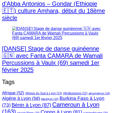
d’Abba Antonios – Gondar (Ethiopie
🇪🇹) culture Amhara, début du 18ème
siècle
[DANSE] Stage de danse guinéenne
🇬🇳 avec Fanta CAMARA de Wamali
Percussions à Vaulx (69) samedi 1er
février 2025
Tags
Afrique
(52)
Afrique du Sud à Lyon
(23)
AfroBusiness
(22)
afrostylelyon
(19)
Burkina Faso à Lyon
Algérie à Lyon
(58)
blacklyon
(19)
Cameroun à Lyon
Bénin à Lyon
(87)
(73)
(163)
Congo à Lyon
(81)
ceuxdu25erts
(20)
cuisineafricaine
(20)