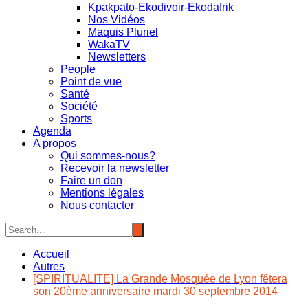
Kpakpato-Ekodivoir-Ekodafrik
Nos Vidéos
Maquis Pluriel
WakaTV
Newsletters
People
Point de vue
Santé
Société
Sports
Agenda
A propos
Qui sommes-nous?
Recevoir la newsletter
Faire un don
Mentions légales
Nous contacter
Accueil
Autres
[SPIRITUALITE] La Grande Mosquée de Lyon fêtera
son 20ème anniversaire mardi 30 septembre 2014