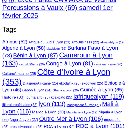
Percussions à Vaulx (69) samedi 1er
février 2025
Tags
Afrique
(52)
Afrique du Sud à Lyon
(23)
AfroBusiness
(22)
afrostylelyon
(19)
Burkina Faso à Lyon
Algérie à Lyon
(58)
blacklyon
(19)
Cameroun à Lyon
Bénin à Lyon
(87)
(73)
(163)
Congo à Lyon
(81)
ceuxdu25erts
(20)
cuisineafricaine
(20)
Côte d'Ivoire à Lyon
CultureAfricaine
(29)
(353)
Ethiopie à
DiasporaAfricaine
(25)
ekodafrik
(25)
ekodivoir
(25)
Guinée à Lyon
(65)
Lyon
(46)
Gabon à Lyon
(24)
Ghana à Lyon
(20)
lafriquealyon
(119)
Histoire
(33)
journalafro
(25)
kpakpato
(25)
lyon
(113)
Mali à
litteratureafricaine
(22)
Madagascar à Lyon
(21)
Lyon
(116)
Maroc à Lyon
(30)
Nigeria à Lyon
Mauritanie à Lyon
(19)
Outre Mer à Lyon
(106)
Niger à Lyon
(27)
(26)
presseafro
RDC à Lyon
(101)
RCA à Lyon
(37)
(25)
presselyonnaise
(25)