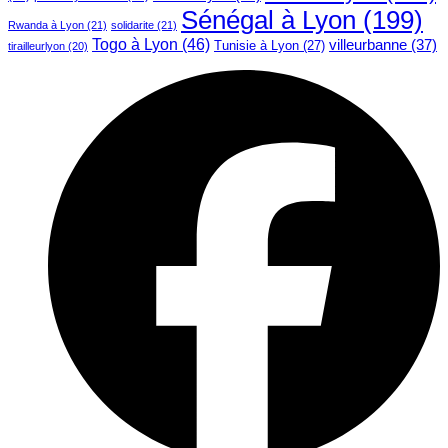
Sénégal à Lyon
(199)
Rwanda à Lyon
(21)
solidarite
(21)
Togo à Lyon
(46)
villeurbanne
(37)
Tunisie à Lyon
(27)
tirailleurlyon
(20)