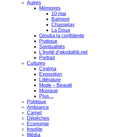
Autres
Mémoires
10 mai
Balmont
Chasselay
La Doua
Glouba la confidente
Pratique
Spiritualités
L’Invité d’ekodafrik.net
Portrait
Cultures
Cinéma
Exposition
Littérature
Mode – Beauté
Musique
Plus…
Politique
Ambiance
Carnet
Dépêches
Economie
Insolite
Média